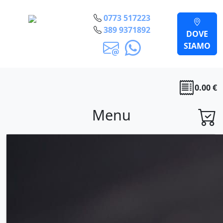
Contatti
0773 517223
389 9371892
Cestra
DOVE
Gastronomia
SIAMO
0.00 €
Menu